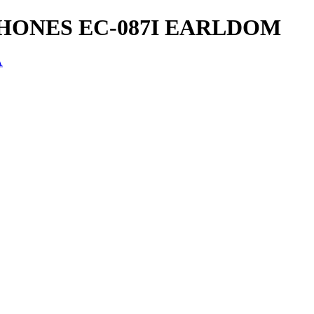
HONES EC-087I EARLDOM
A