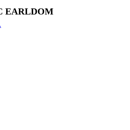
6C EARLDOM
A