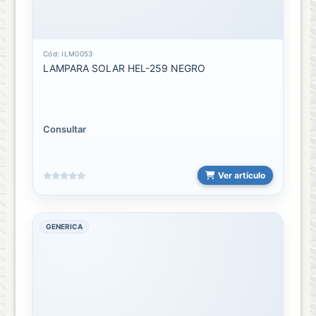
Brazaletes
para
Cód: ILM0053
relojes
LAMPARA SOLAR HEL-259 NEGRO
CARGADOR
PARA
RELOJ
Consultar
RELOJES
DE
MESA
Ver artículo
Relojes
Inteligentes
GENERICA
Relojes
sencillo
RUMI