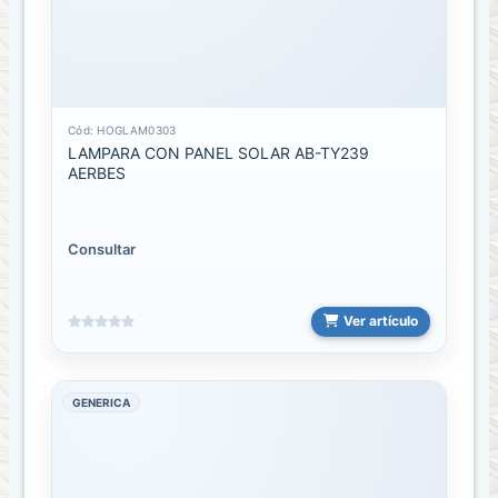
ACCESORIOS
PARA
TIENDA
Ganchos,
Canastas,
Cód: HOGLAM0303
Tubos
LAMPARA CON PANEL SOLAR AB-TY239
AERBES
Baterias
Bateria
Consultar
de
Camaras
Ver artículo
Baterías
de
Emergencia
GENERICA
RECARGABLES
Bocinas
o