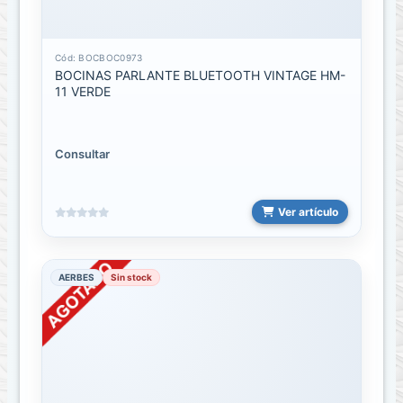
C
a
t
Cód: BOCBOC0973
á
BOCINAS PARLANTE BLUETOOTH VINTAGE HM-
l
11 VERDE
o
g
o
Consultar
FAMILIAS
Ver artículo
ACCESORIOS
CARRO
AERBES
Sin stock
ALTAVOCES
SENSOR
DE
PRESION