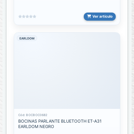
Cables
usb
extenciones
Ver artículo
Cables
usb
EARLDOM
Lightning
Cables
usb
Micro
Cables
usb
Tipo
C
Cables
vga
Cód: BOCBOC0682
BOCINAS PARLANTE BLUETOOTH ET-A31
a
EARLDOM NEGRO
vga