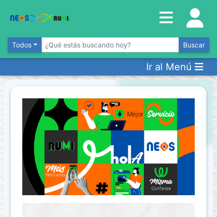
Inventario
DESTACADOS
Todos
Buscar
Ir al Menú
Artículos
Destacados
Los
más
Vendidos
Promociones
Novedades
CONSULTAR