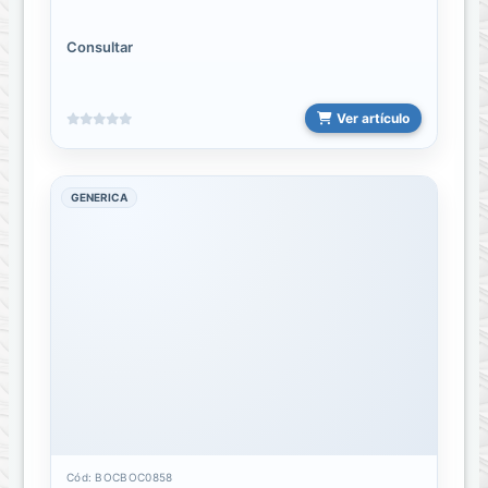
CONECTORES
Consultar
Convertidores
de
video
Ver artículo
LIGHTNING
A
GENERICA
HDMI
TIPO-
C
A
HDMI
TIPO-
C
A
VGA
Cód: BOCBOC0858
Cargadores