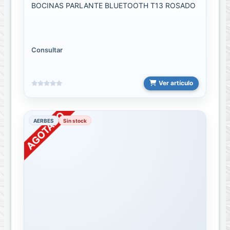
BOCINAS PARLANTE BLUETOOTH T13 ROSADO
Cargador
cubo
Carro
Consultar
Cargador
cubo
Casa
Ver artículo
Cargador
Inalambrico
AERBES
Sin stock
COMBOS
Computación
ACCESORIOS
DE
COMPUTACIÓN