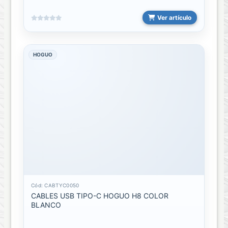
memorias
Ver artículo
Llave
Maya
128GB
HOGUO
Llave
Maya
16GB
Llave
Maya
32GB
Llave
Maya
4GB
Cód: CABTYC0050
CABLES USB TIPO-C HOGUO H8 COLOR
Llave
BLANCO
Maya
64GB