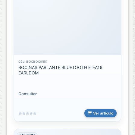
HOGAR
Lamparas
LLAVINES
INTELIGENTES
MOSQUITERO
Cód: BOCBOC0557
OFICINA
BOCINAS PARLANTE BLUETOOTH ET-A16
EARLDOM
Regletas
VIDEO
Consultar
Y
ENTRETENIMIENTO
Ver artículo
Holder
Holder