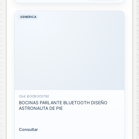
Audífonos
con
GENERICA
Cable
Manos
Libres
Bluethooh
Manos
Libres
con
Cable
Memoria
Cód: BOCBOC0792
o
BOCINAS PARLANTE BLUETOOTH DISEÑO
Discos
ASTRONAUTA DE PIE
de
almacenamiento
Consultar
Accesorios
de