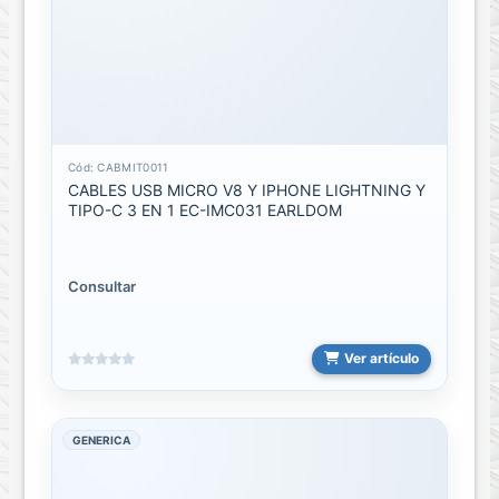
ACCESORIOS
DEL
HOGAR
BICICLETAS
Cámaras
Cód: CABMIT0011
de
CABLES USB MICRO V8 Y IPHONE LIGHTNING Y
vigilancia
TIPO-C 3 EN 1 EC-IMC031 EARLDOM
CUIDADO
PERSONAL
Consultar
Decoracion
/
Ambientacion
Ver artículo
ESENCIA
GENERICA
FIESTA