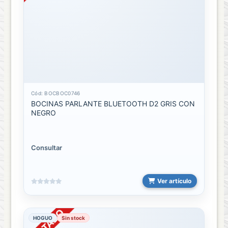
Game
Play
Station
3
Play
Station
Cód: BOCBOC0746
4
BOCINAS PARLANTE BLUETOOTH D2 GRIS CON
NEGRO
SUCURSALES
BODEGA
Consultar
SAN
JOSE
Ver artículo
EDIFICIO
SAN
JOSE
HOGUO
Sin stock