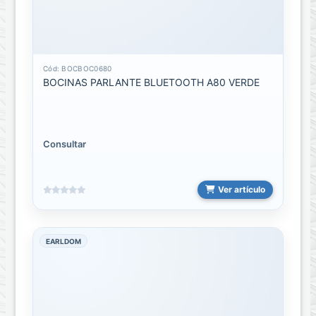
Domotica
Accesorios
Cód: BOCBOC0680
Domotica
BOCINAS PARLANTE BLUETOOTH A80 VERDE
Herramienta
ACCESORIOS
Consultar
HERRAMIENTAS
DESARMADORES
Ver artículo
/
DESTORNILLADORES
Multimetro
EARLDOM
Digital
Hogar