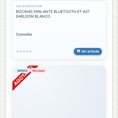
Cód: BOCBOC0738
ACCESORIOS
BOCINAS PARLANTE BLUETOOTH ET-A31
DE
EARLDOM BLANCO
LIMPIEZA
OTG
Consultar
Transmisores
Ver artículo
PUNTO
VENTA
AERBES
Sin stock
ACCESORIOS
PUNTO
VENTA
IMPRESORA
PV
Relojes
Inteligentes