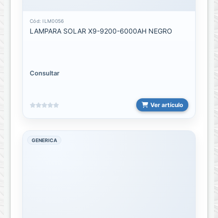
Cargadores
de
Laptop
Cód: ILM0056
LAMPARA SOLAR X9-9200-6000AH NEGRO
HUB
USB
Microfonos
Consultar
Mouse
Ver artículo
Set
o
Kit
GENERICA
Teclados
Controles
Controles
Universales