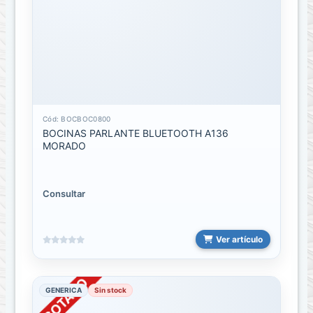
parlantes
Bocinas
RADIO
CARRO
Cód: BOCBOC0800
Bolsos
BOCINAS PARLANTE BLUETOOTH A136
o
MORADO
estuches
Bolsos
Consultar
de
espalda
Ver artículo
ESTUCHES
PARA
AIRPODS
GENERICA
Sin stock
Estuches
para