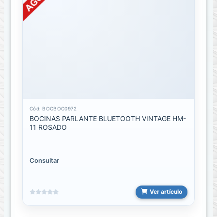
control
remoto
Estuches
para
deporte
sport
Fundas
de
laptop
Cód: BOCBOC0972
BOCINAS PARLANTE BLUETOOTH VINTAGE HM-
11 ROSADO
Cables
CABLE
Consultar
3.5
MM
A
USB
Ver artículo
Cable