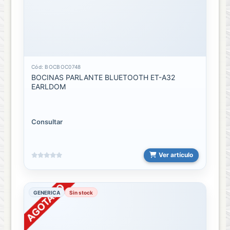
Tripodes
o
Monopod
Accesorios
trípodes
Cód: BOCBOC0748
BOCINAS PARLANTE BLUETOOTH ET-A32
EARLDOM
Monopod
o
Palo
Selfie
Consultar
Trípodes
Ver artículo
Video
Juegos
GENERICA
Sin stock
Accesorios
video
juegos