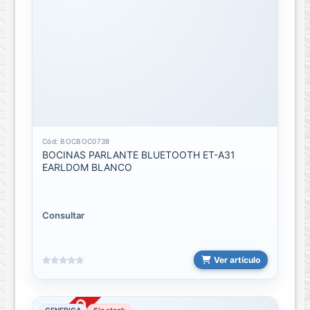
HOGAR
Lamparas
LLAVINES
INTELIGENTES
MOSQUITERO
Cód: BOCBOC0738
OFICINA
BOCINAS PARLANTE BLUETOOTH ET-A31
EARLDOM BLANCO
Regletas
VIDEO
Consultar
Y
ENTRETENIMIENTO
Ver artículo
Holder
Holder