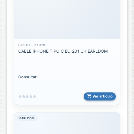
ACCESORIOS
DEL
HOGAR
BICICLETAS
Cámaras
Cód: CABIPH0129
de
CABLE IPHONE TIPO C EC-201 C-I EARLDOM
vigilancia
CUIDADO
PERSONAL
Consultar
Decoracion
/
Ambientacion
Ver artículo
ESENCIA
EARLDOM
FIESTA