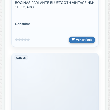
BOCINAS PARLANTE BLUETOOTH VINTAGE HM-
11 ROSADO
Cargador
cubo
Carro
Consultar
Cargador
cubo
Casa
Ver artículo
Cargador
Inalambrico
AERBES
COMBOS
Computación
ACCESORIOS
DE
COMPUTACIÓN