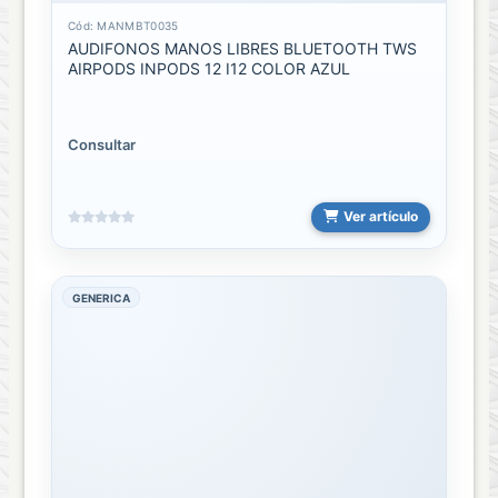
Cód: MANMBT0035
ACCESORIOS
AUDIFONOS MANOS LIBRES BLUETOOTH TWS
DE
AIRPODS INPODS 12 I12 COLOR AZUL
LIMPIEZA
OTG
Consultar
Transmisores
Ver artículo
PUNTO
VENTA
GENERICA
ACCESORIOS
PUNTO
VENTA
IMPRESORA
PV
Relojes
Inteligentes