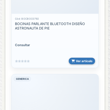
Brazaletes
para
Cód: BOCBOC0792
relojes
BOCINAS PARLANTE BLUETOOTH DISEÑO
ASTRONAUTA DE PIE
CARGADOR
PARA
RELOJ
Consultar
RELOJES
DE
MESA
Ver artículo
Relojes
Inteligentes
GENERICA
Relojes
sencillo
RUMI