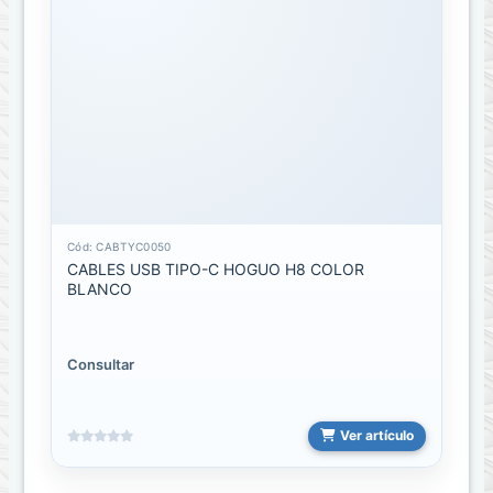
control
remoto
Estuches
para
deporte
sport
Fundas
de
laptop
Cód: CABTYC0050
CABLES USB TIPO-C HOGUO H8 COLOR
BLANCO
Cables
CABLE
Consultar
3.5
MM
A
USB
Ver artículo
Cable