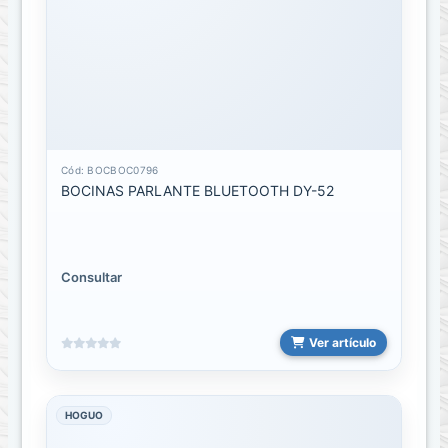
parlantes
Bocinas
RADIO
CARRO
Cód: BOCBOC0796
Bolsos
BOCINAS PARLANTE BLUETOOTH DY-52
o
estuches
Bolsos
Consultar
de
espalda
Ver artículo
ESTUCHES
PARA
AIRPODS
HOGUO
Estuches
para