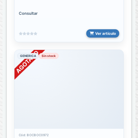
CONECTORES
Consultar
Convertidores
de
video
Ver artículo
LIGHTNING
A
GENERICA
Sin stock
HDMI
TIPO-
C
A
HDMI
TIPO-
C
A
VGA
Cód: BOCBOC0972
Cargadores