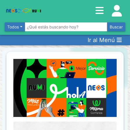
Inventario
DESTACADOS
Todos
Buscar
Ir al Menú
Artículos
Destacados
Los
más
Vendidos
Promociones
Novedades
CONSULTAR