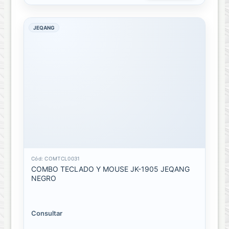
Audífonos
con
JEQANG
Cable
Manos
Libres
Bluethooh
Manos
Libres
con
Cable
Memoria
Cód: COMTCL0031
o
COMBO TECLADO Y MOUSE JK-1905 JEQANG
Discos
NEGRO
de
almacenamiento
Consultar
Accesorios
de