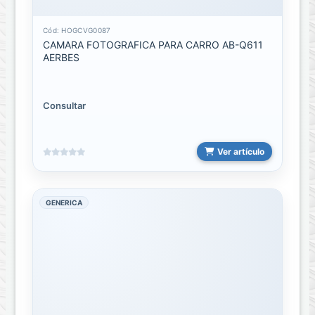
Cargadores
de
Laptop
Cód: HOGCVG0087
CAMARA FOTOGRAFICA PARA CARRO AB-Q611
AERBES
HUB
USB
Microfonos
Consultar
Mouse
Ver artículo
Set
o
Kit
GENERICA
Teclados
Controles
Controles
Universales