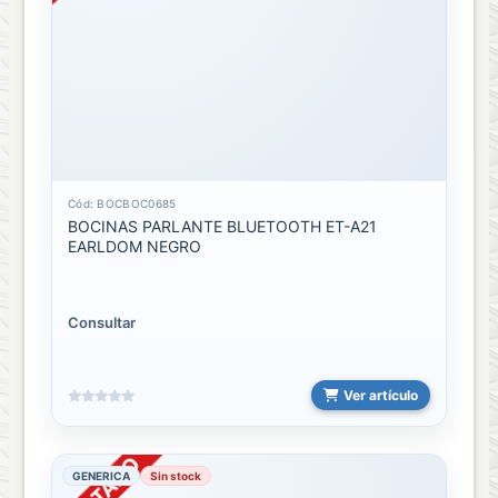
Game
Play
Station
3
Play
Station
Cód: BOCBOC0685
4
BOCINAS PARLANTE BLUETOOTH ET-A21
EARLDOM NEGRO
SUCURSALES
BODEGA
Consultar
SAN
JOSE
Ver artículo
EDIFICIO
SAN
JOSE
GENERICA
Sin stock