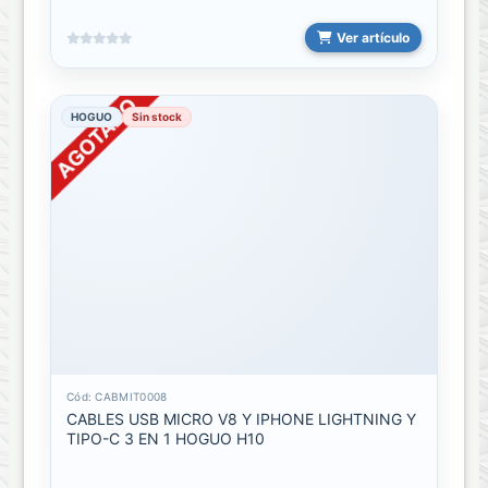
memorias
Ver artículo
Llave
Maya
128GB
HOGUO
Sin stock
Llave
Maya
16GB
Llave
Maya
32GB
Llave
Maya
4GB
Cód: CABMIT0008
CABLES USB MICRO V8 Y IPHONE LIGHTNING Y
Llave
TIPO-C 3 EN 1 HOGUO H10
Maya
64GB