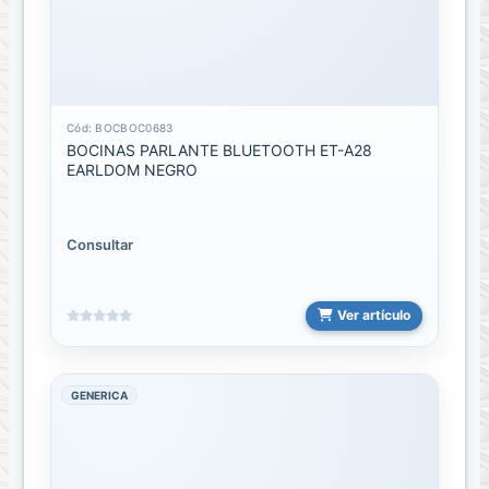
ACCESORIOS
PARA
TIENDA
Ganchos,
Canastas,
Cód: BOCBOC0683
Tubos
BOCINAS PARLANTE BLUETOOTH ET-A28
EARLDOM NEGRO
Baterias
Bateria
Consultar
de
Camaras
Ver artículo
Baterías
de
Emergencia
GENERICA
RECARGABLES
Bocinas
o